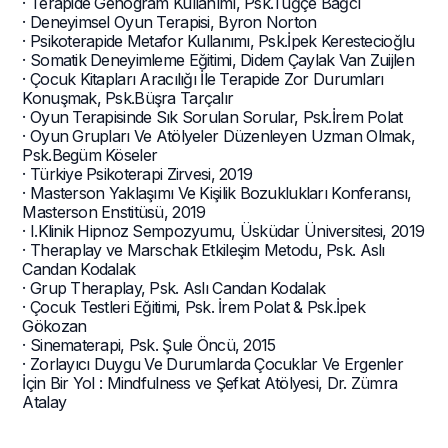
· Terapide Genogram Kullanımı, Psk.Tuğçe Bağcı
· Deneyimsel Oyun Terapisi, Byron Norton
· Psikoterapide Metafor Kullanımı, Psk.İpek Kerestecioğlu
· Somatik Deneyimleme Eğitimi, Didem Çaylak Van Zuijlen
· Çocuk Kitapları Aracılığı İle Terapide Zor Durumları
Konuşmak, Psk.Büşra Tarçalır
· Oyun Terapisinde Sık Sorulan Sorular, Psk.İrem Polat
· Oyun Grupları Ve Atölyeler Düzenleyen Uzman Olmak,
Psk.Begüm Köseler
· Türkiye Psikoterapi Zirvesi, 2019
· Masterson Yaklaşımı Ve Kişilik Bozuklukları Konferansı,
Masterson Enstitüsü, 2019
· I.Klinik Hipnoz Sempozyumu, Üsküdar Üniversitesi, 2019
· Theraplay ve Marschak Etkileşim Metodu, Psk. Aslı
Candan Kodalak
· Grup Theraplay, Psk. Aslı Candan Kodalak
· Çocuk Testleri Eğitimi, Psk. İrem Polat & Psk.İpek
Gökozan
· Sinematerapi, Psk. Şule Öncü, 2015
· Zorlayıcı Duygu Ve Durumlarda Çocuklar Ve Ergenler
İçin Bir Yol : Mindfulness ve Şefkat Atölyesi, Dr. Zümra
Atalay